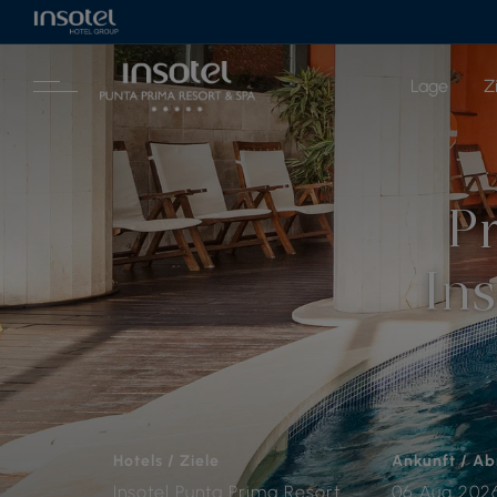
Lage
Z
P
Ins
Hotels / Ziele
Ankunft / Ab