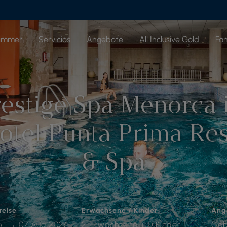
immer
Servicios
Angebote
All Inclusive Gold
Fam
restige Spa Menorca 
otel Punta Prima Re
& Spa
reise
Erwachsene / Kinder
Ang
2 Erwachsene + 0 Kinder