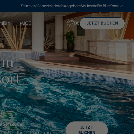
Startseite
Reiseziele
Hotels
Angebote
My Insotel
Be Blue
Kontakt
ilien
MICE
DE
JETZT BUCHEN
im
sort
ebotscode
JETZT
BUCHEN