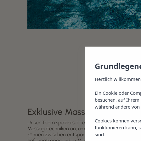
Grundlegend
Herzlich willkommen
Ein Cookie oder Comp
besuchen, auf Ihrem 
während andere von 
Exklusive Massagen und Ritu
Cookies können vers
Unser Team spezialisierter Therapeuten wendet t
funktionieren kann, 
Massagetechniken an, um ein personalisiertes Erleb
sind.
können zwischen entspannenden, therapeutische
tiefenentspannenden Massagen, Fußreflexologie, 