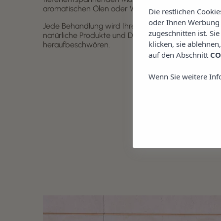
aromatischen Ölen oder Wellnessritualen für Paare
Die restlichen Cooki
oder Ihnen Werbung z
Jede Behandlung wird Ihren Bedürfnissen angepasst
zugeschnitten ist. Si
natürliche Produkte und Düfte, die das mediterra
klicken, sie ablehnen
heraufbeschwören.
auf den Abschnitt
CO
Wenn Sie weitere Inf