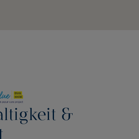
ltigkeit &
t