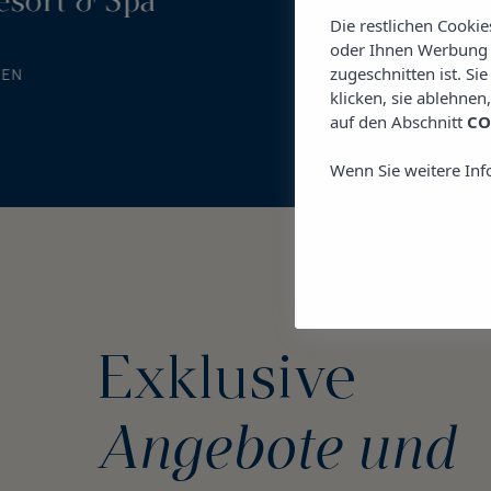
t & Spa *****
Insotel Hotel Fo
Die restlichen Cooki
oder Ihnen Werbung z
zugeschnitten ist. Si
HOTE
JETZT BUCHEN
klicken, sie ablehnen
auf den Abschnitt
CO
Wenn Sie weitere Inf
Exklusive
Angebote und