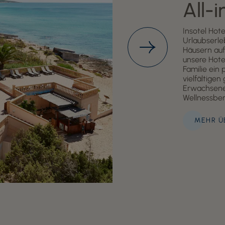
All-i
Insotel Hot
Urlaubserle
Häusern auf
unsere Hote
Familie ein 
vielfältige
Erwachsene
Wellnessber
MEHR Ü