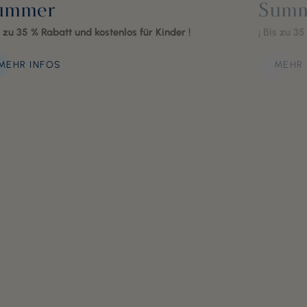
ummer
Sum
s zu 35 % Rabatt und kostenlos für Kinder !
¡ Bis zu 3
MEHR INFOS
MEHR 