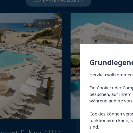
AUF KARTE ANZEIGEN
IBIZA
Grundlegend
Herzlich willkommen
Ein Cookie oder Comp
besuchen, auf Ihrem 
während andere von 
Cookies können vers
funktionieren kann, 
sind.