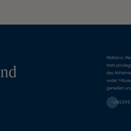
Mallorca, Me
und
stets privile
des Mittelme
wider: Häuser
genießen un
UNSERE