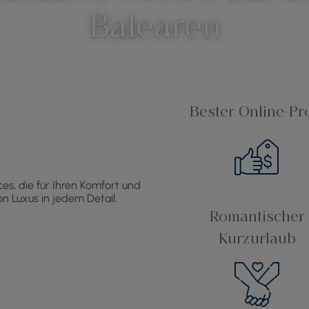
Balearen
Reiseziele
Hotels
Angebote
My Insotel
Be B
Bester Online-Pr
ces, die für Ihren Komfort und
n Luxus in jedem Detail.
Romantischer
Kurzurlaub