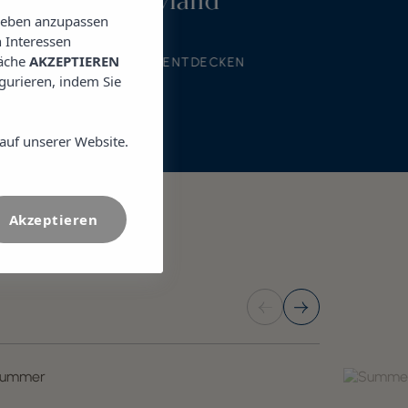
l Club Maryland ***
lieben anzupassen
 Interessen
läche
AKZEPTIEREN
HOTEL ENTDECKEN
CHEN
igurieren, indem Sie
auf unserer Website.
Akzeptieren