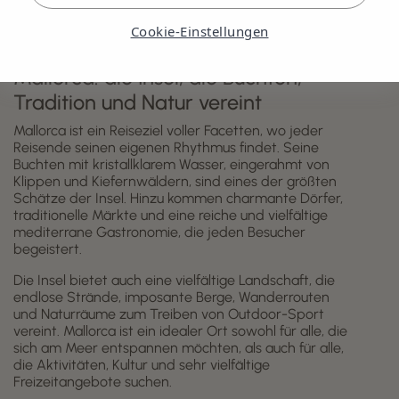
Cookie-Einstellungen
Mallorca: die Insel, die Buchten,
Tradition und Natur vereint
Mallorca ist ein Reiseziel voller Facetten, wo jeder
Reisende seinen eigenen Rhythmus findet. Seine
Buchten mit kristallklarem Wasser, eingerahmt von
Klippen und Kiefernwäldern, sind eines der größten
Schätze der Insel. Hinzu kommen charmante Dörfer,
traditionelle Märkte und eine reiche und vielfältige
mediterrane Gastronomie, die jeden Besucher
begeistert.
Die Insel bietet auch eine vielfältige Landschaft, die
endlose Strände, imposante Berge, Wanderrouten
und Naturräume zum Treiben von Outdoor-Sport
vereint. Mallorca ist ein idealer Ort sowohl für alle, die
sich am Meer entspannen möchten, als auch für alle,
die Aktivitäten, Kultur und sehr vielfältige
Freizeitangebote suchen.