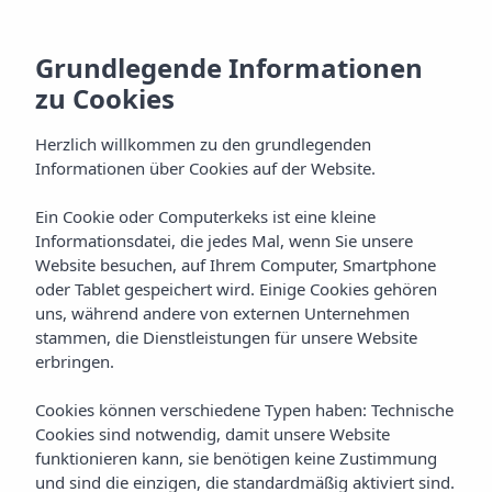
Reiseziele unserer
Grundlegende Informationen
Hotels und Resorts
zu Cookies
auf den Balearen
Herzlich willkommen zu den grundlegenden
Informationen über Cookies auf der Website.
Ein Cookie oder Computerkeks ist eine kleine
Startseite
Reiseziele
Informationsdatei, die jedes Mal, wenn Sie unsere
Website besuchen, auf Ihrem Computer, Smartphone
oder Tablet gespeichert wird. Einige Cookies gehören
Reiseziele unserer Hotels und
uns, während andere von externen Unternehmen
stammen, die Dienstleistungen für unsere Website
Resorts auf den Balearischen
erbringen.
Inseln
Cookies können verschiedene Typen haben: Technische
Cookies sind notwendig, damit unsere Website
funktionieren kann, sie benötigen keine Zustimmung
und sind die einzigen, die standardmäßig aktiviert sind.