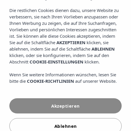
Die restlichen Cookies dienen dazu, unsere Website zu
verbessern, sie nach Ihren Vorlieben anzupassen oder
Wir laden Sie ein, diese Fotoauswahl zu durchstöbern, die
Ihnen Werbung zu zeigen, die auf Ihre Suchanfragen,
die Essenz des Insotel Punta Prima Resort & Spa einfängt:
weitläufige Pools, Familienbereiche, Restaurants mit
Vorlieben und persönlichen Interessen zugeschnitten
mediterranem Charme, gepflegte Gärten und helle
ist. Sie können alle diese Cookies akzeptieren, indem
Zimmer, die auf Ihre Erholung ausgerichtet sind. In dieser
Sie auf die Schaltfläche
AKZEPTIEREN
klicken, sie
Galerie können Sie die Ruhe von Punta Prima, die Ausblicke
ablehnen, indem Sie auf die Schaltfläche
ABLEHNEN
auf den Leuchtturm der Isla del Aire und die entspannte
klicken, oder sie konfigurieren, indem Sie auf den
Atmosphäre wahrnehmen, die unser Resort auszeichnet.
Abschnitt
COOKIE-EINSTELLUNGEN
klicken.
Wenn Sie weitere Informationen wünschen, lesen Sie
MEHR ENTDECKEN
bitte die
COOKIE-RICHTLINIEN
auf unserer Website.
Akzeptieren
Ablehnen