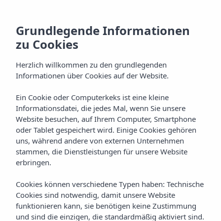
Prestige Spa im
Grundlegende Informationen
Insotel Cala Mandía
zu Cookies
Resort & Spa
Herzlich willkommen zu den grundlegenden
Informationen über Cookies auf der Website.
Ein Cookie oder Computerkeks ist eine kleine
Startseite
Hotels
Mallorca
Informationsdatei, die jedes Mal, wenn Sie unsere
Insotel Cala Mandía Resort & Spa ****
Dienstleistungen
Website besuchen, auf Ihrem Computer, Smartphone
oder Tablet gespeichert wird. Einige Cookies gehören
Prestige Spa
uns, während andere von externen Unternehmen
stammen, die Dienstleistungen für unsere Website
erbringen.
Prestige Spa
Cookies können verschiedene Typen haben: Technische
Wohlbefinden, Schönheit und
Cookies sind notwendig, damit unsere Website
Entspannung in einem exklusiven
funktionieren kann, sie benötigen keine Zustimmung
Ambiente am Meer
und sind die einzigen, die standardmäßig aktiviert sind.