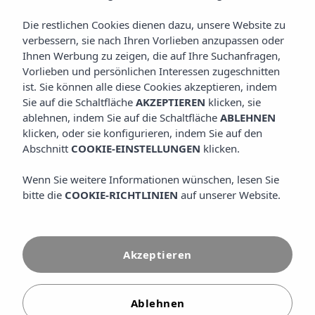
Im Insotel Cala Mandía Resort & Spa stellen wir Ihnen
Die restlichen Cookies dienen dazu, unsere Website zu
einen Raum zur Verfügung, der dafür geschaffen wurde,
verbessern, sie nach Ihren Vorlieben anzupassen oder
Körper und Geist zu entspannen: das Prestige Spa, das
Ihnen Werbung zu zeigen, die auf Ihre Suchanfragen,
sich im Hauptbereich des Resorts befindet. Dieses
Wellnesszentrum vereint moderne Einrichtungen, eine
Vorlieben und persönlichen Interessen zugeschnitten
warme Atmosphäre und individuelle Behandlungen, die
ist. Sie können alle diese Cookies akzeptieren, indem
Ihnen einzigartige Momente der Gelassenheit während
Sie auf die Schaltfläche
AKZEPTIEREN
klicken, sie
Ihres Aufenthalts auf Mallorca ermöglichen. Hier können Sie
ablehnen, indem Sie auf die Schaltfläche
ABLEHNEN
in einen vollständigen Thermenkreislauf eintauchen,
klicken, oder sie konfigurieren, indem Sie auf den
spezialisierte Massagen erhalten, Schönheitstherapien in
Abschnitt
COOKIE-EINSTELLUNGEN
klicken.
Anspruch nehmen und sich in ruhigen Bereichen
entspannen, die für Ihr maximales Wohlbefinden ausgelegt
sind.
Wenn Sie weitere Informationen wünschen, lesen Sie
bitte die
COOKIE-RICHTLINIEN
auf unserer Website.
Akzeptieren
Ablehnen