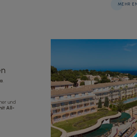
MEHR E
en
pa
.
er und
it All-