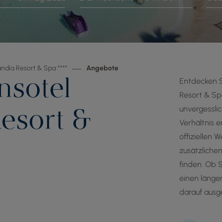
ndía Resort & Spa ****
Angebote
nsotel
Entdecken S
Resort & Sp
unvergesslic
esort &
Verhältnis e
offiziellen 
zusätzlichen
finden. Ob S
einen länge
darauf ausg