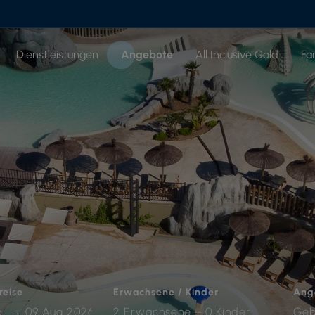
Dienstleistungen
Angebote
All Inclusive Gold
Fa
reise
Erwachsene / Kinder
Ang
2 Erwachsene + 0 Kinder