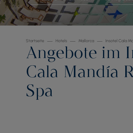
Startseite
Hotels
Mallorca
Insotel Cala Ma
Angebote im I
Cala Mandía R
Spa