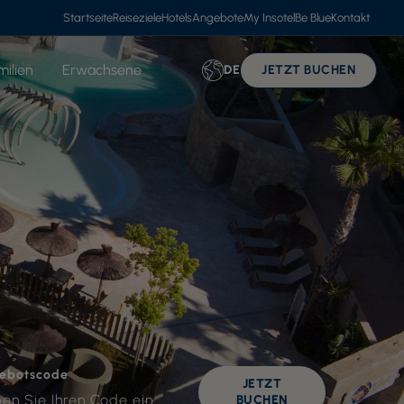
Startseite
Reiseziele
Hotels
Angebote
My Insotel
Be Blue
Kontakt
milien
Erwachsene
DE
JETZT BUCHEN
ebotscode
JETZT
BUCHEN