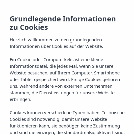
Grundlegende Informationen
zu Cookies
Herzlich willkommen zu den grundlegenden
Startseite
Blog
Luxushotel auf Ibiza
Informationen über Cookies auf der Website.
IBIZA
LUXUS
Luxushotel auf Ibiza: wo
Ein Cookie oder Computerkeks ist eine kleine
Informationsdatei, die jedes Mal, wenn Sie unsere
übernachten im Jahr 2026
Website besuchen, auf Ihrem Computer, Smartphone
oder Tablet gespeichert wird. Einige Cookies gehören
Entdecken Sie, was ein Luxushotel auf Ibiza bietet: Spa,
uns, während andere von externen Unternehmen
stammen, die Dienstleistungen für unsere Website
Suiten, Gastronomie. Insotel Fenicia Prestige Suites & Spa,
erbringen.
5-Sterne in Santa Eulalia.
SUCHEN
Cookies können verschiedene Typen haben: Technische
Cookies sind notwendig, damit unsere Website
funktionieren kann, sie benötigen keine Zustimmung
TEILEN
und sind die einzigen, die standardmäßig aktiviert sind.