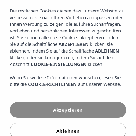
Die restlichen Cookies dienen dazu, unsere Website zu
verbessern, sie nach Ihren Vorlieben anzupassen oder
Ihnen Werbung zu zeigen, die auf Ihre Suchanfragen,
Vorlieben und persönlichen Interessen zugeschnitten
ist. Sie können alle diese Cookies akzeptieren, indem
Sie auf die Schaltfläche
AKZEPTIEREN
klicken, sie
ablehnen, indem Sie auf die Schaltfläche
ABLEHNEN
klicken, oder sie konfigurieren, indem Sie auf den
Abschnitt
COOKIE-EINSTELLUNGEN
klicken.
Wenn Sie weitere Informationen wünschen, lesen Sie
bitte die
COOKIE-RICHTLINIEN
auf unserer Website.
Ein Luxushotel auf Ibiza ist der beste Weg, die Insel von
Akzeptieren
ihrer raffiniertesten Seite zu entdecken: Signature-
Gastronomie, hochwertiges Spa, exklusive Suiten und
personalisierter Service, der den Unterschied macht.
Ablehnen