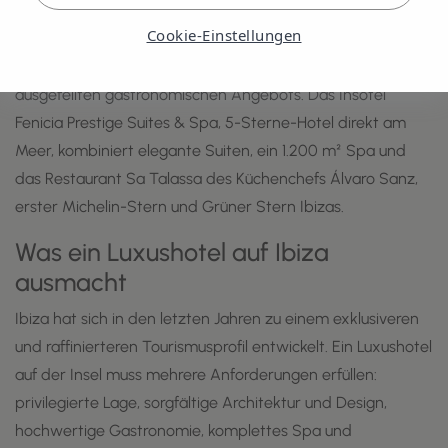
Santa Eulalia, an der Ostküste der Insel, konzentriert einige
Cookie-Einstellungen
der prestigeträchtigsten Einrichtungen Ibizas dank seiner
ruhigen Atmosphäre, seines Luxus-Sporthafens und seines
ausgefeilten gastronomischen Angebots. Das Insotel
Fenicia Prestige Suites & Spa, 5-Sterne-Hotel direkt am
Meer, kombiniert elegante Suiten, ein 1.200 m² Spa und
das Restaurant Sa Talassa des Küchenchefs Álvaro Sanz,
erster Michelin-Stern und Grüner Stern Ibizas.
Was ein Luxushotel auf Ibiza
ausmacht
Ibiza hat sich in den letzten Jahren zu einem exklusiveren
und raffinierteren Tourismusprofil entwickelt. Ein Luxushotel
auf der Insel muss mehrere Anforderungen erfüllen:
privilegierte Lage, sorgfältige Architektur und Design,
hochwertige Gastronomie, komplettes Spa und