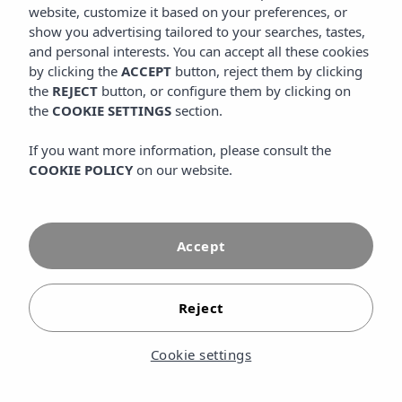
website, customize it based on your preferences, or
show you advertising tailored to your searches, tastes,
and personal interests. You can accept all these cookies
by clicking the
ACCEPT
button, reject them by clicking
the
REJECT
button, or configure them by clicking on
the
COOKIE SETTINGS
section.
If you want more information, please consult the
COOKIE POLICY
on our website.
Accept
Reject
Een luxehotel op Ibiza is de beste manier om het eiland
van zijn meest geraffineerde kant te ontdekken:
Cookie settings
auteursgastronomie, hoogwaardige spa, exclusieve
suites en een gepersonaliseerde service die het verschil