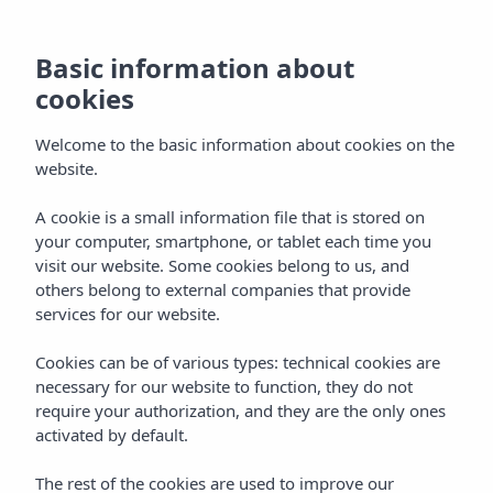
Basic information about
cookies
Welcome to the basic information about cookies on the
Home
Blog
Luxehotel op Ibiza
website.
IBIZA
LUXE
Luxehotel op Ibiza: waar te
A cookie is a small information file that is stored on
your computer, smartphone, or tablet each time you
verblijven in 2026
visit our website. Some cookies belong to us, and
others belong to external companies that provide
Ontdek wat een luxehotel op Ibiza biedt: spa, suites,
services for our website.
gastronomie en exclusieve service. Insotel Fenicia Prestige
Cookies can be of various types: technical cookies are
Suites & Spa, 5-sterren Santa Eulalia.
necessary for our website to function, they do not
ZOEKEN
require your authorization, and they are the only ones
activated by default.
DELEN
The rest of the cookies are used to improve our