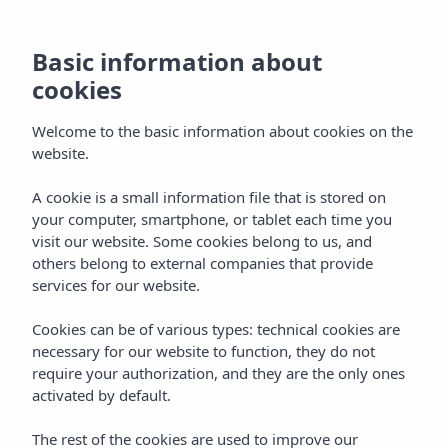
Basic information about
cookies
Welcome to the basic information about cookies on the
Home
Blog
website.
A cookie is a small information file that is stored on
The InsoTel Journal: voorbij het
your computer, smartphone, or tablet each time you
verblijf
visit our website. Some cookies belong to us, and
others belong to external companies that provide
De Insotel Hotel Group Blog biedt ideeën, tips en
services for our website.
aanbevelingen om te genieten van een vakantie op de
Balearen.
Cookies can be of various types: technical cookies are
necessary for our website to function, they do not
require your authorization, and they are the only ones
activated by default.
The rest of the cookies are used to improve our