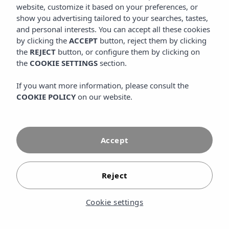
website, customize it based on your preferences, or
show you advertising tailored to your searches, tastes,
and personal interests. You can accept all these cookies
by clicking the
ACCEPT
button, reject them by clicking
the
REJECT
button, or configure them by clicking on
the
COOKIE SETTINGS
section.
If you want more information, please consult the
COOKIE POLICY
on our website.
Gezinsvakantie op
Accept
Formentera: complete gids
2026
Reject
Ontdek de gezinsvakantie op Formentera: stranden,
activiteiten met kinderen en waar te verblijven.
Cookie settings
Boek uw verblijf in het Insotel Club Maryland
Migjorn.