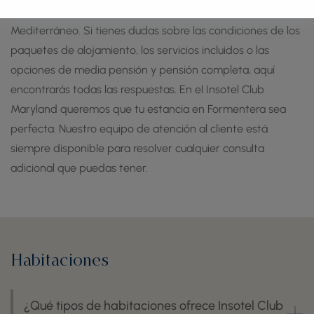
isla: playas vírgenes, rutas en bicicleta y rincones únicos del
Mediterráneo. Si tienes dudas sobre las condiciones de los
paquetes de alojamiento, los servicios incluidos o las
opciones de media pensión y pensión completa, aquí
encontrarás todas las respuestas. En el Insotel Club
Maryland queremos que tu estancia en Formentera sea
perfecta. Nuestro equipo de atención al cliente está
siempre disponible para resolver cualquier consulta
adicional que puedas tener.
Habitaciones
¿Qué tipos de habitaciones ofrece Insotel Club