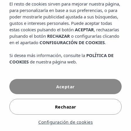
El resto de cookies sirven para mejorar nuestra página,
para personalizarla en base a sus preferencias, o para
poder mostrarle publicidad ajustada a sus búsquedas,
En esta sección encontrarás respuestas a las preguntas
gustos e intereses personales. Puede aceptar todas
más frecuentes sobre el Insotel Club Maryland, nuestro
estas cookies pulsando el botón
ACEPTAR
, rechazarlas
pulsando el botón
RECHAZAR
o configurarlas clicando
hotel de tres estrellas en Formentera, una de las islas más
en el apartado
CONFIGURACIÓN DE COOKIES
.
tranquilas y exclusivas del Mediterráneo. Hemos recopilado
toda la información que necesitas para organizar tu
Si desea más información, consulte la
POLÍTICA DE
COOKIES
de nuestra página web.
estancia: procesos de reserva, políticas de cancelación,
tipos de alojamiento disponibles y todos los servicios del
hotel. Descubre las características de nuestras
Aceptar
habitaciones y apartamentos, las instalaciones del
complejo —piscinas, restaurantes, bares y zonas de ocio—
y las actividades disponibles durante tu estancia en
Rechazar
Formentera. Encontrarás también información sobre cómo
llegar a Formentera desde Ibiza en ferry, los traslados
Configuración de cookies
desde el puerto y las mejores opciones para explorar la