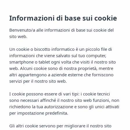
Informazioni di base sui cookie
Benvenuto/a alle informazioni di base sui cookie del
sito web.
Un cookie o biscotto informatico è un piccolo file di
informazioni che viene salvato sul tuo computer,
smartphone o tablet ogni volta che visiti il nostro sito
Inizio
Hotel
Formentera
web. Alcuni cookie sono di nostra proprietà, mentre
Insotel Club Maryland ***
FAQ
altri appartengono a aziende esterne che forniscono
Domande
servizi per il nostro sito web.
frequenti
I cookie possono essere di vari tipi: i cookie tecnici
sono necessari affinché il nostro sito web funzioni, non
richiedono la tua autorizzazione e sono gli unici attivati
dell'Insotel Club
per impostazione predefinita.
Maryland
Gli altri cookie servono per migliorare il nostro sito