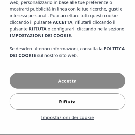
web, personalizzarlo in base alle tue preferenze o
mostrarti pubblicità in linea con le tue ricerche, gusti e
interessi personali. Puoi accettare tutti questi cookie
In questa sezione troverete le risposte alle domande più
cliccando il pulsante
ACCETTA
, rifiutarli cliccando il
pulsante
RIFIUTA
o configurarli cliccando nella sezione
frequenti sull'Insotel Club Maryland, il nostro hotel tre stelle
IMPOSTAZIONI DEI COOKIE
.
a Formentera, una delle isole più tranquille ed esclusive del
Mediterraneo. Abbiamo raccolto tutte le informazioni
Se desideri ulteriori informazioni, consulta la
POLITICA
DEI COOKIE
sul nostro sito web.
necessarie per organizzare il vostro soggiorno: processi di
prenotazione, politiche di cancellazione, tipi di alloggio
disponibili e tutti i servizi dell'hotel. Scoprite le
Accetta
caratteristiche delle nostre camere e appartamenti, le
strutture del complesso — piscine, ristoranti, bar e aree
ricreative — e le attività disponibili durante il vostro
Rifiuta
soggiorno a Formentera. Troverete anche informazioni su
come raggiungere Formentera da Ibiza in traghetto, i
Impostazioni dei cookie
trasferimenti dal porto e le migliori opzioni per esplorare
l'isola: spiagge incontaminate, percorsi in bicicletta e angoli