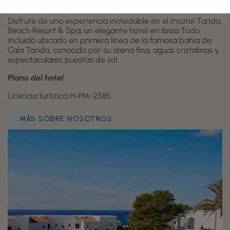
y amantes del bienestar
Disfrute de una experiencia inolvidable en el Insotel Tarida
Beach Resort & Spa, un elegante hotel en Ibiza Todo
Incluido ubicado en primera línea de la famosa bahía de
Cala Tarida, conocida por su arena fina, aguas cristalinas y
espectaculares puestas de sol.
Plano del hotel
Licencia turística H-PM-2585
MÁS SOBRE NOSOTROS