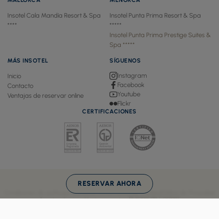
MALLORCA
MENORCA
Insotel Cala Mandía Resort & Spa
Insotel Punta Prima Resort & Spa
****
*****
Insotel Punta Prima Prestige Suites &
Spa *****
MÁS INSOTEL
SÍGUENOS
Instagram
Inicio
Facebook
Contacto
Youtube
Ventajas de reservar online
Flickr
CERTIFICACIONES
RESERVAR AHORA
Condiciones de uso
Responsabilidad Social
Política de Cookies
Política de Privacidad
⚙ Panel de Cookies
Agentes de viajes
Únete a nosotros
Diseño web & motor de reservas