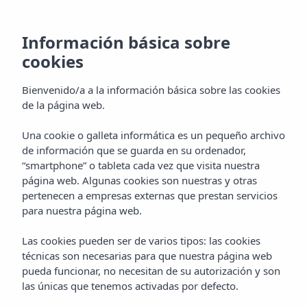
Insotel Tarida Beach Resort & Spa
Resort en Ibiza todo
Información básica sobre
cookies
incluido frente al
Bienvenido/a a la información básica sobre las cookies
mar
de la página web.
Una cookie o galleta informática es un pequeño archivo
de información que se guarda en su ordenador,
Reserve ahora con nosotros
“smartphone” o tableta cada vez que visita nuestra
Reserve ahora su estancia y viva la experiencia Insotel en
página web. Algunas cookies son nuestras y otras
primera línea de mar.
pertenecen a empresas externas que prestan servicios
para nuestra página web.
MÁS INFORMACIÓN
Las cookies pueden ser de varios tipos: las cookies
técnicas son necesarias para que nuestra página web
pueda funcionar, no necesitan de su autorización y son
Descuentos
Ofertas para
las únicas que tenemos activadas por defecto.
exclusivos
familias