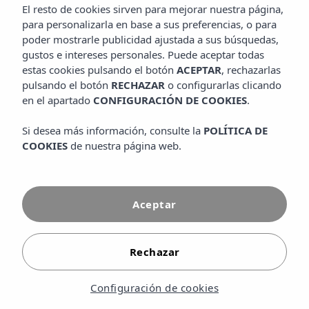
El resto de cookies sirven para mejorar nuestra página,
para personalizarla en base a sus preferencias, o para
poder mostrarle publicidad ajustada a sus búsquedas,
gustos e intereses personales. Puede aceptar todas
estas cookies pulsando el botón
ACEPTAR
, rechazarlas
pulsando el botón
RECHAZAR
o configurarlas clicando
Mejor precio
en el apartado
CONFIGURACIÓN DE COOKIES
.
Wifi gratuito
online
Si desea más información, consulte la
POLÍTICA DE
COOKIES
de nuestra página web.
Aceptar
Rechazar
Exclusivo resort 5 estrellas en Cala Tarida,
Diseñado para familias, parejas
Configuración de cookies