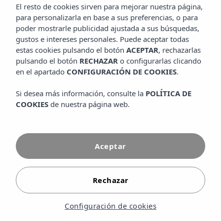
El resto de cookies sirven para mejorar nuestra página,
para personalizarla en base a sus preferencias, o para
poder mostrarle publicidad ajustada a sus búsquedas,
Le invitamos a recorrer nuestra galería de imágenes y
gustos e intereses personales. Puede aceptar todas
conocer de un vistazo todo lo que Insotel Club Maryland
puede ofrecerle. Ubicado junto a la playa de Migjorn,
estas cookies pulsando el botón
ACEPTAR
, rechazarlas
nuestro hotel familiar destaca por sus amplios jardines
pulsando el botón
RECHAZAR
o configurarlas clicando
mediterráneos, bungalows rodeados de naturaleza y
en el apartado
CONFIGURACIÓN DE COOKIES
.
zonas de piscina donde relajarse bajo el sol.
Si desea más información, consulte la
POLÍTICA DE
COOKIES
de nuestra página web.
Aceptar
Rechazar
Configuración de cookies