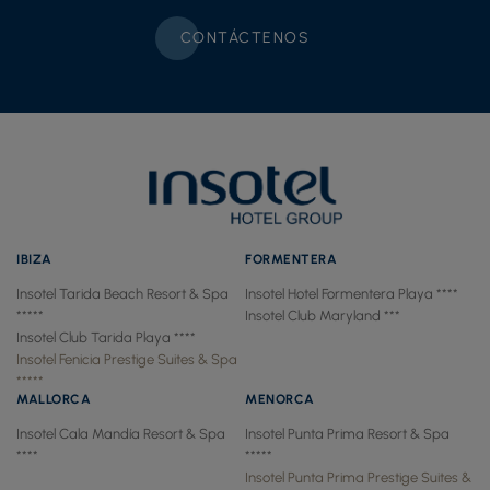
CONTÁCTENOS
IBIZA
FORMENTERA
Insotel Tarida Beach Resort & Spa
Insotel Hotel Formentera Playa ****
*****
Insotel Club Maryland ***
Insotel Club Tarida Playa ****
Insotel Fenicia Prestige Suites & Spa
*****
MALLORCA
MENORCA
Insotel Cala Mandía Resort & Spa
Insotel Punta Prima Resort & Spa
****
*****
Insotel Punta Prima Prestige Suites &