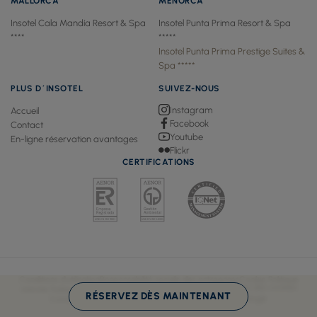
MALLORCA
MENORCA
Insotel Cala Mandía Resort & Spa
Insotel Punta Prima Resort & Spa
****
*****
Insotel Punta Prima Prestige Suites &
Spa *****
PLUS D´INSOTEL
SUIVEZ-NOUS
Instagram
Accueil
Facebook
Contact
Youtube
En-ligne réservation avantages
Flickr
CERTIFICATIONS
Conditions d'utilisation
Responsabilité sociale des entreprises
Cookie Politique
⚙ Panneau des cookies
Intimité Politique
agents de voyages
Rejoignez-nous
RÉSERVEZ DÈS MAINTENANT
Conception Web et moteur de réservation