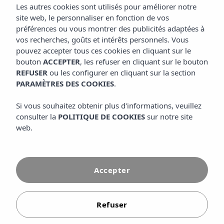
que vous puissiez bénéficier d'un séjour confortable,
Les autres cookies sont utilisés pour améliorer notre
amusant et en toute insouciance. Notre complexe allie des
site web, le personnaliser en fonction de vos
installations modernes, une attention personnalisée et des
préférences ou vous montrer des publicités adaptées à
espaces conçus pour tous les âges. Que vous voyagiez en
vos recherches, goûts et intérêts personnels. Vous
famille, en couple ou en groupe, vous trouverez tout ce
pouvez accepter tous ces cookies en cliquant sur le
dont vous avez besoin pour rendre vos vacances à
Minorque inoubliables.
bouton
ACCEPTER
, les refuser en cliquant sur le bouton
REFUSER
ou les configurer en cliquant sur la section
PARAMÈTRES DES COOKIES
.
EN SAVOIR PLUS
Si vous souhaitez obtenir plus d'informations, veuillez
consulter la
POLITIQUE DE COOKIES
sur notre site
web.
Accepter
Refuser