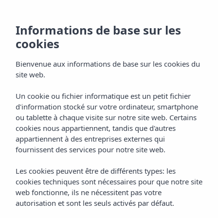
Services de l'Insotel
Informations de base sur les
Punta Prima Resort
cookies
& Spa
Bienvenue aux informations de base sur les cookies du
site web.
Un cookie ou fichier informatique est un petit fichier
Accueil
Hôtels
Menorca
d'information stocké sur votre ordinateur, smartphone
Insotel Punta Prima Resort & Spa *****
Services
ou tablette à chaque visite sur notre site web. Certains
cookies nous appartiennent, tandis que d'autres
appartiennent à des entreprises externes qui
fournissent des services pour notre site web.
Équipements, animation et bien-
être pour profiter de chaque
Les cookies peuvent être de différents types: les
cookies techniques sont nécessaires pour que notre site
minute
web fonctionne, ils ne nécessitent pas votre
autorisation et sont les seuls activés par défaut.
Chez Insotel Punta Prima Resort & Spa, nous vous
proposons une gamme complète de services conçus pour