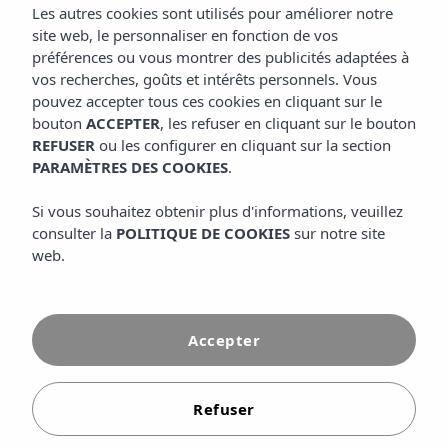
Les autres cookies sont utilisés pour améliorer notre
less
site web, le personnaliser en fonction de vos
préférences ou vous montrer des publicités adaptées à
vos recherches, goûts et intérêts personnels. Vous
pouvez accepter tous ces cookies en cliquant sur le
Chez Insotel Hotel Group, vous trouverez une sélection
bouton
ACCEPTER
, les refuser en cliquant sur le bouton
d'offres conçues pour rendre vos vacances aux Baléares
REFUSER
ou les configurer en cliquant sur la section
plus accessibles, flexibles et complètes. Que vous voyagiez
PARAMÈTRES DES COOKIES
.
en famille, en couple ou que vous recherchiez une
Si vous souhaitez obtenir plus d'informations, veuillez
escapade relaxante, nos promotions vous permettent de
consulter la
POLITIQUE DE COOKIES
sur notre site
profiter en plus de vous sauver la vie. Réserver
web.
directement sur le site officiel est le meilleur moyen
d'accéder à des prix spéciaux et à des avantages
supplémentaires pour vos produits.
Accepter
DÉCOUVREZ-EN DAVANTAGE
Refuser