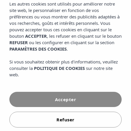
Les autres cookies sont utilisés pour améliorer notre
puissiez bénéficier d'un séjour complet sur la plage de Cala
site web, le personnaliser en fonction de vos
Tarida au meilleur prix. Pour réserver directement sur notre
préférences ou vous montrer des publicités adaptées à
site officiel, vous aurez accès à des réductions exclusives,
vos recherches, goûts et intérêts personnels. Vous
des promotions familiales et des conditions spéciales que
pouvez accepter tous ces cookies en cliquant sur le
bouton
ACCEPTER
, les refuser en cliquant sur le bouton
vous trouverez auprès d'agences externes.
REFUSER
ou les configurer en cliquant sur la section
PARAMÈTRES DES COOKIES
.
DÉCOUVREZ-EN DAVANTAGE
Si vous souhaitez obtenir plus d'informations, veuillez
consulter la
POLITIQUE DE COOKIES
sur notre site
web.
Accepter
Refuser