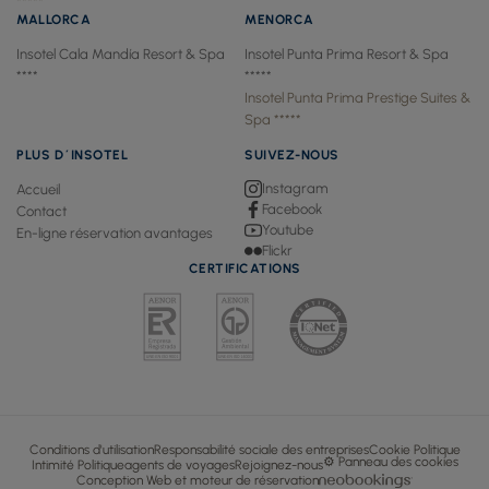
*****
MALLORCA
MENORCA
Insotel Cala Mandía Resort & Spa
Insotel Punta Prima Resort & Spa
****
*****
Insotel Punta Prima Prestige Suites &
Spa *****
PLUS D´INSOTEL
SUIVEZ-NOUS
Instagram
Accueil
Facebook
Contact
Youtube
En-ligne réservation avantages
Flickr
CERTIFICATIONS
Conditions d'utilisation
Responsabilité sociale des entreprises
Cookie Politique
⚙ Panneau des cookies
Intimité Politique
agents de voyages
Rejoignez-nous
Conception Web et moteur de réservation