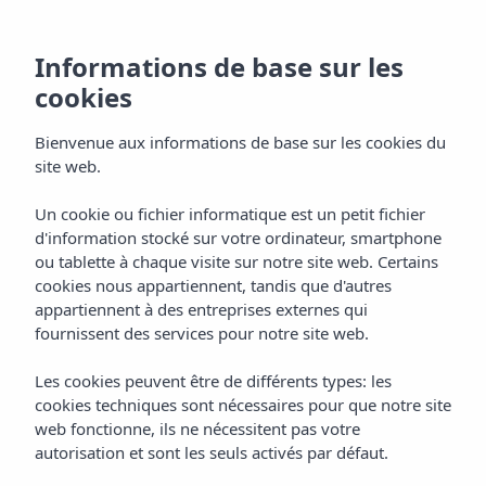
Offres à l'Insotel
Informations de base sur les
cookies
Club Tarida Playa
Bienvenue aux informations de base sur les cookies du
site web.
Un cookie ou fichier informatique est un petit fichier
Accueil
Hôtels
Ibiza
d'information stocké sur votre ordinateur, smartphone
Insotel Club Tarida Playa ****
Offres
ou tablette à chaque visite sur notre site web. Certains
cookies nous appartiennent, tandis que d'autres
Le meilleur offres
appartiennent à des entreprises externes qui
fournissent des services pour notre site web.
et promotions
Les cookies peuvent être de différents types: les
cookies techniques sont nécessaires pour que notre site
web fonctionne, ils ne nécessitent pas votre
Chez Insotel Club Tarida Playa nous vous proposons les
autorisation et sont les seuls activés par défaut.
meilleures offres d'hôtels à Ibiza, conçues pour que vous