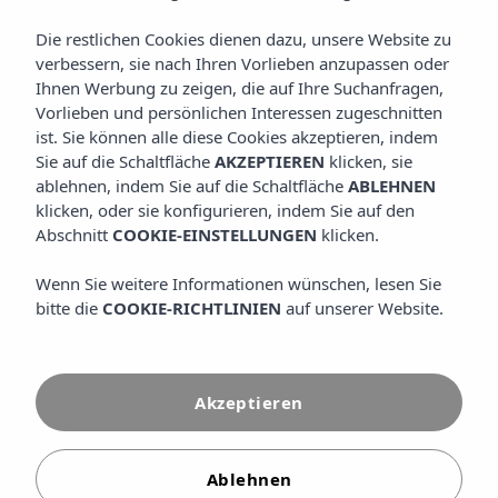
zu müssen. Unser All Inclusive-Hotel in erster Meereslinie
Die restlichen Cookies dienen dazu, unsere Website zu
verbindet abwechslungsreiche Gastronomie, Getränke,
Snacks tagsüber, Unterhaltung für alle Altersgruppen,
verbessern, sie nach Ihren Vorlieben anzupassen oder
exklusive Bereiche und Sport. Alles darauf ausgelegt, dass
Ihnen Werbung zu zeigen, die auf Ihre Suchanfragen,
Sie einen vollständigen, komfortablen und rundum
Vorlieben und persönlichen Interessen zugeschnitten
zufriedenstellenden Aufenthalt erleben.
ist. Sie können alle diese Cookies akzeptieren, indem
Sie auf die Schaltfläche
AKZEPTIEREN
klicken, sie
MEHR ANZEIGEN
ablehnen, indem Sie auf die Schaltfläche
ABLEHNEN
klicken, oder sie konfigurieren, indem Sie auf den
Abschnitt
COOKIE-EINSTELLUNGEN
klicken.
Wenn Sie weitere Informationen wünschen, lesen Sie
bitte die
COOKIE-RICHTLINIEN
auf unserer Website.
Akzeptieren
Ablehnen