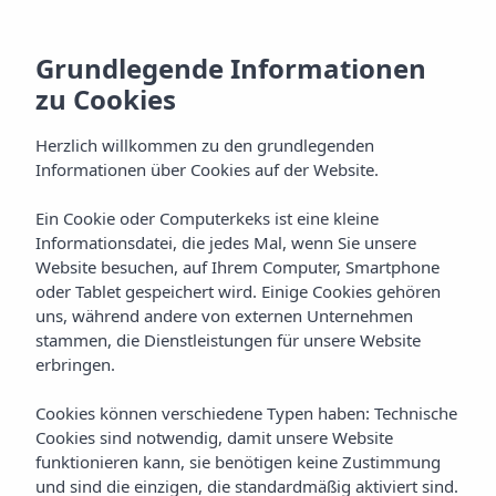
Grundlegende Informationen
zu Cookies
Herzlich willkommen zu den grundlegenden
Informationen über Cookies auf der Website.
Ein Cookie oder Computerkeks ist eine kleine
Startseite
Hotels
Ibiza
Informationsdatei, die jedes Mal, wenn Sie unsere
Insotel Tarida Beach Resort & Spa *****
Dienstleistungen
Website besuchen, auf Ihrem Computer, Smartphone
oder Tablet gespeichert wird. Einige Cookies gehören
All Inclusive Gold
uns, während andere von externen Unternehmen
stammen, die Dienstleistungen für unsere Website
erbringen.
All Inclusive Gold im Insotel
Tarida Beach Resort & Spa
Cookies können verschiedene Typen haben: Technische
Cookies sind notwendig, damit unsere Website
Das All Inclusive-Angebot des Insotel Tarida Beach Resort
funktionieren kann, sie benötigen keine Zustimmung
& Spa bietet Ihnen die Freiheit, jeden Moment Ihres Ibiza-
und sind die einzigen, die standardmäßig aktiviert sind.
Urlaubs zu genießen, ohne sich um irgendetwas kümmern