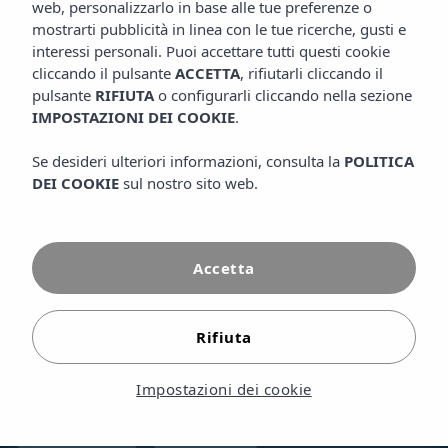
web, personalizzarlo in base alle tue preferenze o
affinché la tua esperienza di viaggio inizi in completa
mostrarti pubblicità in linea con le tue ricerche, gusti e
tranquillità.
interessi personali. Puoi accettare tutti questi cookie
Puoi contattarci via email, telefonicamente, di persona alla
cliccando il pulsante
ACCETTA
, rifiutarli cliccando il
reception oppure inviandoci il tuo messaggio utilizzando il
modulo disponibile in questa pagina. Ti risponderemo il
pulsante
RIFIUTA
o configurarli cliccando nella sezione
prima possibile.
IMPOSTAZIONI DEI COOKIE
.
VEDI DI PIÙ
Se desideri ulteriori informazioni, consulta la
POLITICA
DEI COOKIE
sul nostro sito web.
Informazioni e prenotazioni
Accetta
CHIAMACI
GOOGLE MAPS
Rifiuta
Seguici
Impostazioni dei cookie
INSTAGRAM
FACEBOOK