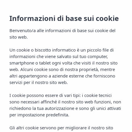
Contattare Insotel
Informazioni di base sui cookie
Club Tarida Playa
Benvenuto/a alle informazioni di base sui cookie del
sito web.
Un cookie o biscotto informatico è un piccolo file di
informazioni che viene salvato sul tuo computer,
smartphone o tablet ogni volta che visiti il nostro sito
Inizio
Hotel
Ibiza
web. Alcuni cookie sono di nostra proprietà, mentre
Insotel Club Tarida Playa ****
Contatto
altri appartengono a aziende esterne che forniscono
Siamo a vostra disposizione
servizi per il nostro sito web.
prima, durante e dopo il vostro
I cookie possono essere di vari tipi: i cookie tecnici
soggiorno
sono necessari affinché il nostro sito web funzioni, non
richiedono la tua autorizzazione e sono gli unici attivati
Se hai una domanda, hai bisogno di ulteriori informazioni o
desideri risolvere qualsiasi domanda prima di prenotare, il
per impostazione predefinita.
nostro team sarà felice di aiutarti. Che si tratti di chiarire
dettagli su camere, servizi, posizione, offerte o sul nostro
Gli altri cookie servono per migliorare il nostro sito
programma All Inclusive Gold, saremo felici di aiutarti