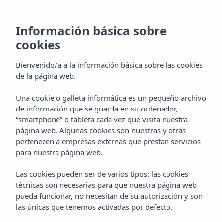
Ubicación de Insotel
Información básica sobre
cookies
Formentera Playa
Bienvenido/a a la información básica sobre las cookies
de la página web.
Una cookie o galleta informática es un pequeño archivo
Inicio
Hoteles
Formentera
de información que se guarda en su ordenador,
Insotel Hotel Formentera Playa ****
Ubicación
“smartphone” o tableta cada vez que visita nuestra
página web. Algunas cookies son nuestras y otras
pertenecen a empresas externas que prestan servicios
para nuestra página web.
Hotel frente al mar en una de las
mejores zonas de Formentera
Las cookies pueden ser de varios tipos: las cookies
técnicas son necesarias para que nuestra página web
El Insotel Hotel Formentera Playa cuenta con una ubicación
pueda funcionar, no necesitan de su autorización y son
inmejorable en la conocida Playa Migjorn, un paraíso
las únicas que tenemos activadas por defecto.
natural de aguas turquesas y ambiente tranquilo. Su
enclave, rodeado de dunas, senderos y rincones casi