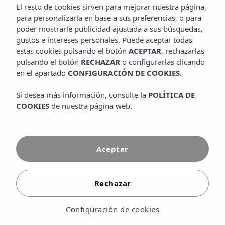
vírgenes, lo convierte en el punto de partida perfecto para
El resto de cookies sirven para mejorar nuestra página,
recorrer la isla. Desde nuestro hotel podrá disfrutar de
para personalizarla en base a sus preferencias, o para
playas infinitas, pueblos con encanto y rutas que muestran
poder mostrarle publicidad ajustada a sus búsquedas,
la esencia mediterránea más auténtica.
gustos e intereses personales. Puede aceptar todas
estas cookies pulsando el botón
ACEPTAR
, rechazarlas
VER MÁS
pulsando el botón
RECHAZAR
o configurarlas clicando
en el apartado
CONFIGURACIÓN DE COOKIES
.
Si desea más información, consulte la
POLÍTICA DE
COOKIES
de nuestra página web.
Aceptar
Rechazar
Configuración de cookies