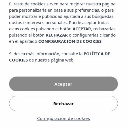
​Ubicado directamente sobre la playa, este exclusivo
El resto de cookies sirven para mejorar nuestra página,
espacio ofrece una experiencia única basada en cocina
para personalizarla en base a sus preferencias, o para
mediterránea, productos locales y ambiente chill-out.
poder mostrarle publicidad ajustada a sus búsquedas,
gustos e intereses personales. Puede aceptar todas
​Podrá disfrutar de desayunos, almuerzos y cenas en un
estas cookies pulsando el botón
ACEPTAR
, rechazarlas
entorno privilegiado, además de cócteles, música suave,
pulsando el botón
RECHAZAR
o configurarlas clicando
daybeds, servicio de toallas y zonas de relajación frente al
en el apartado
CONFIGURACIÓN DE COOKIES
.
mar.
Si desea más información, consulte la
POLÍTICA DE
​Los huéspedes con All Inclusive Gold tienen un 20% de
COOKIES
de nuestra página web.
descuento en la carta.
DESCUBRE MÁS
Aceptar
Rechazar
Configuración de cookies