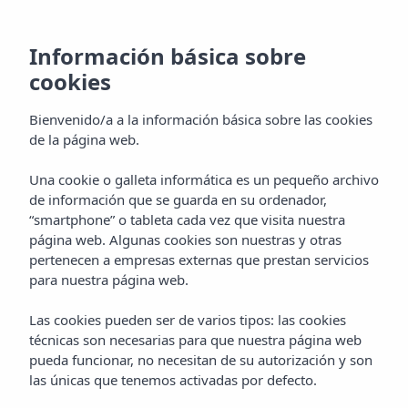
Información básica sobre
cookies
Bienvenido/a a la información básica sobre las cookies
de la página web.
Una cookie o galleta informática es un pequeño archivo
Inicio
Hoteles
Formentera
de información que se guarda en su ordenador,
Insotel Hotel Formentera Playa ****
Servicios
“smartphone” o tableta cada vez que visita nuestra
página web. Algunas cookies son nuestras y otras
South Formentera
pertenecen a empresas externas que prestan servicios
South Formentera
para nuestra página web.
Beach Restaurant &
Las cookies pueden ser de varios tipos: las cookies
técnicas son necesarias para que nuestra página web
Lounge
pueda funcionar, no necesitan de su autorización y son
las únicas que tenemos activadas por defecto.