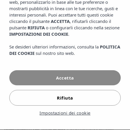
web, personalizzarlo in base alle tue preferenze o
CONDIVIDI
mostrarti pubblicità in linea con le tue ricerche, gusti e
interessi personali. Puoi accettare tutti questi cookie
cliccando il pulsante
ACCETTA
, rifiutarli cliccando il
pulsante
RIFIUTA
o configurarli cliccando nella sezione
IMPOSTAZIONI DEI COOKIE
.
Se desideri ulteriori informazioni, consulta la
POLITICA
DEI COOKIE
sul nostro sito web.
Accetta
Rifiuta
Impostazioni dei cookie
Le vacanze in famiglia a Maiorca offrono la
combinazione perfetta tra spiaggia, natura, cultura e
divertimento per tutte le età.
L'isola più grande delle