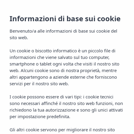
Informazioni di base sui cookie
Benvenuto/a alle informazioni di base sui cookie del
sito web.
Inizio
Blog
Vacanze in famiglia a Maiorca
MALLORCA
FAMIGLIE
Un cookie o biscotto informatico è un piccolo file di
informazioni che viene salvato sul tuo computer,
Vacanze in famiglia a
smartphone o tablet ogni volta che visiti il nostro sito
web. Alcuni cookie sono di nostra proprietà, mentre
Maiorca: cosa fare e dove
altri appartengono a aziende esterne che forniscono
servizi per il nostro sito web.
andare 2026
I cookie possono essere di vari tipi: i cookie tecnici
Scopri le migliori vacanze in famiglia a Maiorca: spiagge,
sono necessari affinché il nostro sito web funzioni, non
attività e resort tutto incluso. Insotel Cala Mandía Resort &
richiedono la tua autorizzazione e sono gli unici attivati
Spa a Porto Cristo Novo.
per impostazione predefinita.
CERCA
Gli altri cookie servono per migliorare il nostro sito