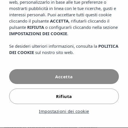
web, personalizzarlo in base alle tue preferenze o
CONDIVIDI
mostrarti pubblicità in linea con le tue ricerche, gusti e
interessi personali. Puoi accettare tutti questi cookie
cliccando il pulsante
ACCETTA
, rifiutarli cliccando il
pulsante
RIFIUTA
o configurarli cliccando nella sezione
IMPOSTAZIONI DEI COOKIE
.
Se desideri ulteriori informazioni, consulta la
POLITICA
DEI COOKIE
sul nostro sito web.
Accetta
Rifiuta
Impostazioni dei cookie
Le vacanze di coppia a Formentera sono una delle
migliori opzioni del Mediterraneo per una fuga
romantica: spiagge incontaminate, tramonti