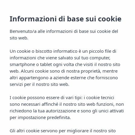
Informazioni di base sui cookie
Benvenuto/a alle informazioni di base sui cookie del
sito web.
Inizio
Blog
Vacanze di coppia a Formentera
FORMENTERA
COPPIE
Un cookie o biscotto informatico è un piccolo file di
informazioni che viene salvato sul tuo computer,
Vacanze di coppia a
smartphone o tablet ogni volta che visiti il nostro sito
web. Alcuni cookie sono di nostra proprietà, mentre
Formentera: fuga romantica
altri appartengono a aziende esterne che forniscono
servizi per il nostro sito web.
2026
I cookie possono essere di vari tipi: i cookie tecnici
Pianifica vacanze di coppia a Formentera: spiagge,
sono necessari affinché il nostro sito web funzioni, non
tramonti e piani romantici. Scopri l'Insotel Hotel
richiedono la tua autorizzazione e sono gli unici attivati
Formentera Playa sulla Playa de Migjorn.
per impostazione predefinita.
CERCA
Gli altri cookie servono per migliorare il nostro sito