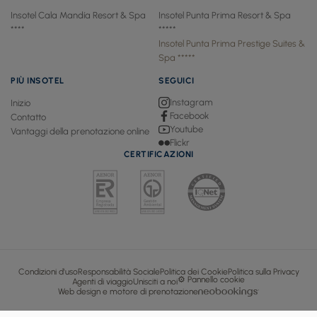
Insotel Cala Mandía Resort & Spa
Insotel Punta Prima Resort & Spa
****
*****
Insotel Punta Prima Prestige Suites &
Spa *****
PIÙ INSOTEL
SEGUICI
Instagram
Inizio
Facebook
Contatto
Youtube
Vantaggi della prenotazione online
Flickr
CERTIFICAZIONI
Condizioni d'uso
Responsabilità Sociale
Politica dei Cookie
Politica sulla Privacy
⚙ Pannello cookie
Agenti di viaggio
Unisciti a noi
Web design e motore di prenotazione